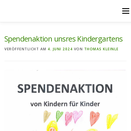
Zum
Inhalt
Menü
springen
START
AKTUELLES
UNSERE ANGEBOTE
Spendenaktion unsres Kindergartens
VERÖFFENTLICHT AM
4. JUNI 2024
VON
THOMAS KLEINLE
PFARREIENGEMEINSCHAFT
PFARREIEN
RÜCKBLICK
KONTAKT