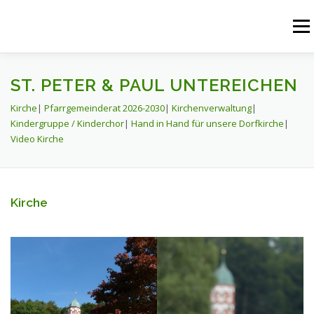
Zum
Inhalt
Menü
springen
START
AKTUELLES
UNSERE ANGEBOTE
ST. PETER & PAUL UNTEREICHEN
Kirche
|
Pfarrgemeinderat 2026-2030
|
Kirchenverwaltung
|
Kindergruppe / Kinderchor
|
Hand in Hand für unsere Dorfkirche
|
PFARREIENGEMEINSCHAFT
PFARREIEN
Video Kirche
RÜCKBLICK
KONTAKT
Kirche