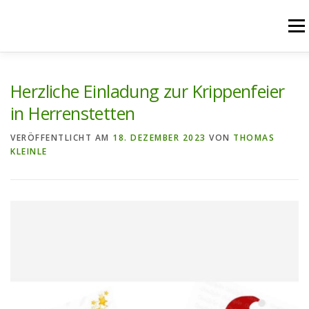
Zum
Inhalt
Menü
springen
START
AKTUELLES
UNSERE ANGEBOTE
Herzliche Einladung zur Krippenfeier
in Herrenstetten
PFARREIENGEMEINSCHAFT
PFARREIEN
VERÖFFENTLICHT AM
18. DEZEMBER 2023
VON
THOMAS
KLEINLE
RÜCKBLICK
KONTAKT