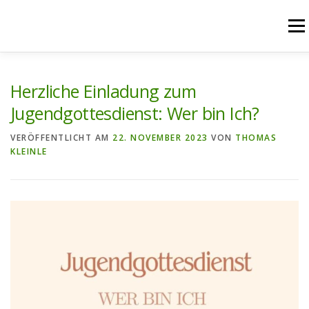
Zum
Inhalt
Menü
springen
START
AKTUELLES
UNSERE ANGEBOTE
Herzliche Einladung zum
Jugendgottesdienst: Wer bin Ich?
PFARREIENGEMEINSCHAFT
PFARREIEN
VERÖFFENTLICHT AM
22. NOVEMBER 2023
VON
THOMAS
KLEINLE
RÜCKBLICK
KONTAKT