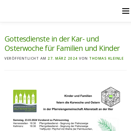
Zum
Inhalt
Menü
springen
START
AKTUELLES
UNSERE ANGEBOTE
Gottesdienste in der Kar- und
Osterwoche für Familien und Kinder
PFARREIENGEMEINSCHAFT
PFARREIEN
VERÖFFENTLICHT AM
27. MÄRZ 2024
VON
THOMAS KLEINLE
RÜCKBLICK
KONTAKT