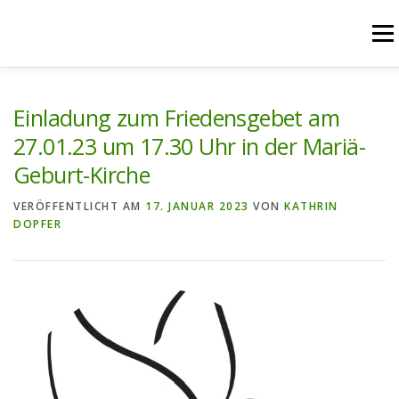
Zum
Inhalt
Menü
springen
START
AKTUELLES
UNSERE ANGEBOTE
Einladung zum Friedensgebet am
27.01.23 um 17.30 Uhr in der Mariä-
Geburt-Kirche
PFARREIENGEMEINSCHAFT
PFARREIEN
VERÖFFENTLICHT AM
17. JANUAR 2023
VON
KATHRIN
DOPFER
RÜCKBLICK
KONTAKT