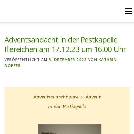
Zum
Inhalt
Menü
springen
START
AKTUELLES
UNSERE ANGEBOTE
Adventsandacht in der Pestkapelle
Illereichen am 17.12.23 um 16.00 Uhr
PFARREIENGEMEINSCHAFT
PFARREIEN
VERÖFFENTLICHT AM
5. DEZEMBER 2023
VON
KATHRIN
DOPFER
RÜCKBLICK
KONTAKT