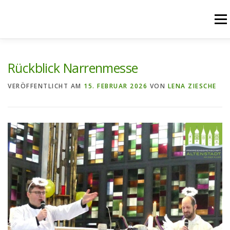
Zum
Inhalt
Menü
springen
START
AKTUELLES
UNSERE ANGEBOTE
Rückblick Narrenmesse
VERÖFFENTLICHT AM
15. FEBRUAR 2026
VON
LENA ZIESCHE
PFARREIENGEMEINSCHAFT
PFARREIEN
RÜCKBLICK
KONTAKT