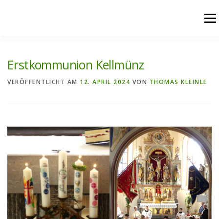
Zum
Inhalt
Menü
springen
START
AKTUELLES
UNSERE ANGEBOTE
Erstkommunion Kellmünz
VERÖFFENTLICHT AM
12. APRIL 2024
VON
THOMAS KLEINLE
PFARREIENGEMEINSCHAFT
PFARREIEN
RÜCKBLICK
KONTAKT