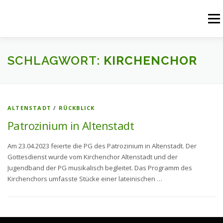
Zum
Inhalt
Menü
springen
START
AKTUELLES
UNSERE ANGEBOTE
SCHLAGWORT:
KIRCHENCHOR
PFARREIENGEMEINSCHAFT
PFARREIEN
ALTENSTADT
/
RÜCKBLICK
Patrozinium in Altenstadt
RÜCKBLICK
KONTAKT
Am 23.04.2023 feierte die PG des Patrozinium in Altenstadt. Der
Gottesdienst wurde vom Kirchenchor Altenstadt und der
Jugendband der PG musikalisch begleitet. Das Programm des
Kirchenchors umfasste Stücke einer lateinischen …