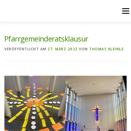
Zum
Inhalt
Menü
springen
START
AKTUELLES
UNSERE ANGEBOTE
Pfarrgemeinderatsklausur
VERÖFFENTLICHT AM
27. MÄRZ 2022
VON
THOMAS KLEINLE
PFARREIENGEMEINSCHAFT
PFARREIEN
RÜCKBLICK
KONTAKT