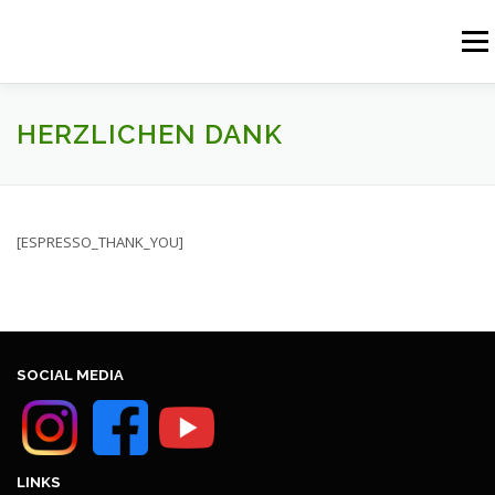
Zum
Inhalt
Menü
springen
START
AKTUELLES
UNSERE ANGEBOTE
HERZLICHEN DANK
PFARREIENGEMEINSCHAFT
PFARREIEN
[ESPRESSO_THANK_YOU]
RÜCKBLICK
KONTAKT
SOCIAL MEDIA
LINKS